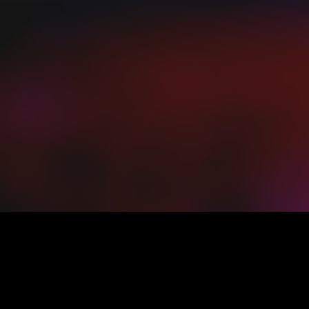
Date of Creation
2009
License
Curasao
Welcome Bonus
$3000 + 100 FS
Mobile Versions
Android/iOS/Mobile Browser
UZS, USD, EUR, RUB, UAH,
Currencies
KZT