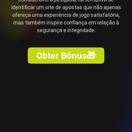
identificar um site de apostas que não apenas
ofereça uma experiência de jogo satisfatória,
mas também inspire confiança em relação à
segurança e integridade.
Obter Bônus🎁